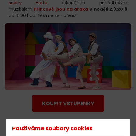
scény Harfa
zakončíme pohádkovým
muzikálem
Princové jsou na draka
v neděli 2.9.2018
od 16.00 hod. Těšíme se na Vás!
KOUPIT VSTUPENKY
Používáme soubory cookies
603 805 271