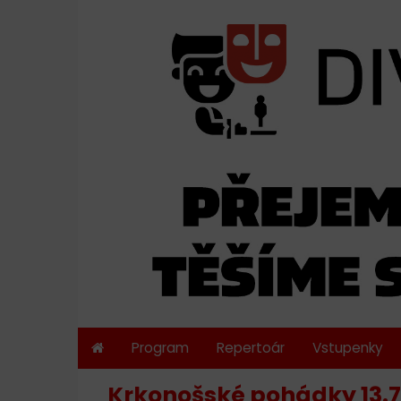
Program
Repertoár
Vstupenky
Krkonošské pohádky 13.7