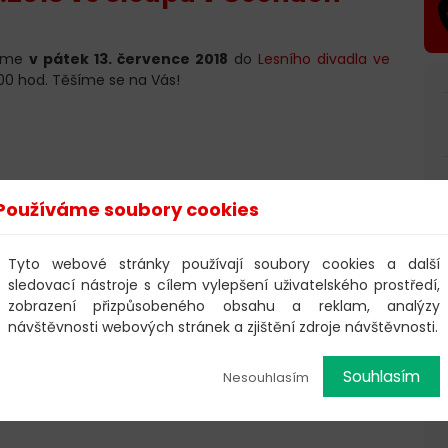
áme
v pátek 13. července 2018
do
Lesního divadla ve
.00 hod. Těšíme se na Vás!
Používáme soubory cookies
Tyto webové stránky používají soubory cookies a další
sledovací nástroje s cílem vylepšení uživatelského prostředí,
zobrazení přizpůsobeného obsahu a reklam, analýzy
návštěvnosti webových stránek a zjištění zdroje návštěvnosti.
Souhlasím
Nesouhlasím