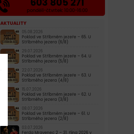
603 805 271
pondělí-čtvrtek: 10:00-16:00
AKTUALITY
05.08.2026
Poklad ve Stříbrném jezeře – 65. U
Stříbrného jezera (6/8)
29.07.2026
Poklad ve Stříbrném jezeře – 64. U
Stříbrného jezera (5/8)
22.07.2026
Poklad ve Stříbrném jezeře – 63. U
Stříbrného jezera (4/8)
15.07.2026
Poklad ve Stříbrném jezeře – 62. U
Stříbrného jezera (3/8)
08.07.2026
Poklad ve Stříbrném jezeře – 61. U
Stříbrného jezera (2/8)
03.07.2026
Ferda Mravenec 2 – 31. října 2026 v