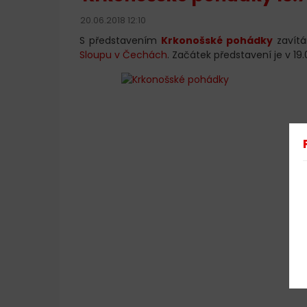
20.06.2018 12:10
S představením
Krkonošské pohádky
zavít
Sloupu v Čechách
. Začátek představení je v 19