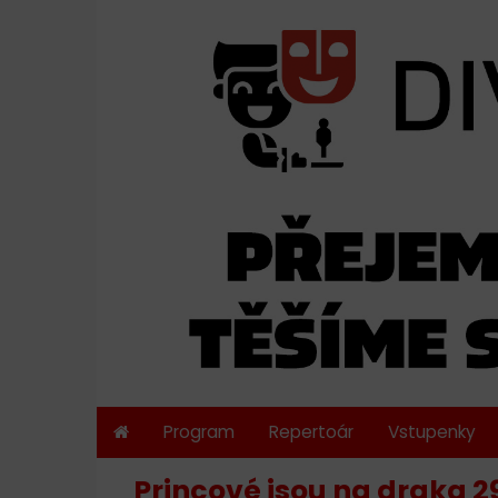
Program
Repertoár
Vstupenky
Princové jsou na draka 29