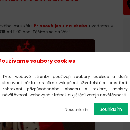
kového muzikálu
Princové jsou na draka
uvedeme v
018
od 11.00 hod. Těšíme se na Vás!
Používáme soubory cookies
Tyto webové stránky používají soubory cookies a další
sledovací nástroje s cílem vylepšení uživatelského prostředí,
zobrazení přizpůsobeného obsahu a reklam, analýzy
návštěvnosti webových stránek a zjištění zdroje návštěvnosti.
Souhlasím
Nesouhlasím