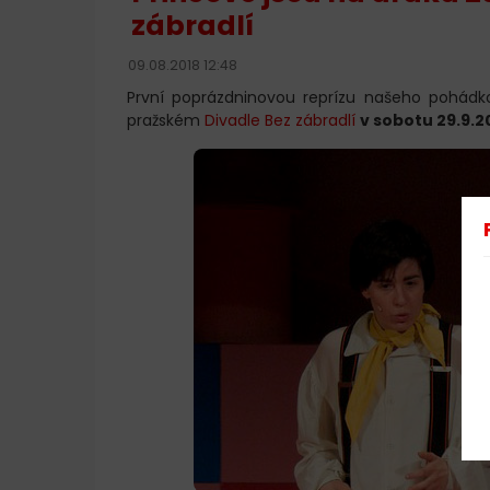
zábradlí
09.08.2018 12:48
První poprázdninovou reprízu našeho pohád
pražském
Divadle Bez zábradlí
v sobotu 29.9.2