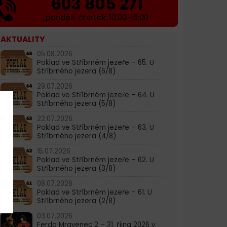
603 805 271
pondělí-čtvrtek: 10:00-16:00
AKTUALITY
05.08.2026
Poklad ve Stříbrném jezeře – 65. U
Stříbrného jezera (6/8)
29.07.2026
Poklad ve Stříbrném jezeře – 64. U
Stříbrného jezera (5/8)
22.07.2026
Poklad ve Stříbrném jezeře – 63. U
Stříbrného jezera (4/8)
15.07.2026
Poklad ve Stříbrném jezeře – 62. U
Stříbrného jezera (3/8)
08.07.2026
Poklad ve Stříbrném jezeře – 61. U
Stříbrného jezera (2/8)
03.07.2026
Ferda Mravenec 2 – 31. října 2026 v