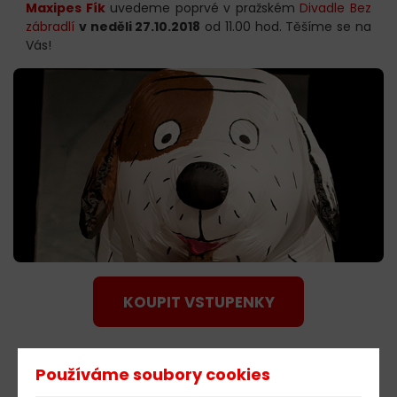
Maxipes Fík
uvedeme poprvé v pražském
Divadle Bez
zábradlí
v neděli 27.10.2018
od 11.00 hod. Těšíme se na
Vás!
KOUPIT VSTUPENKY
Používáme soubory cookies
603 805 271