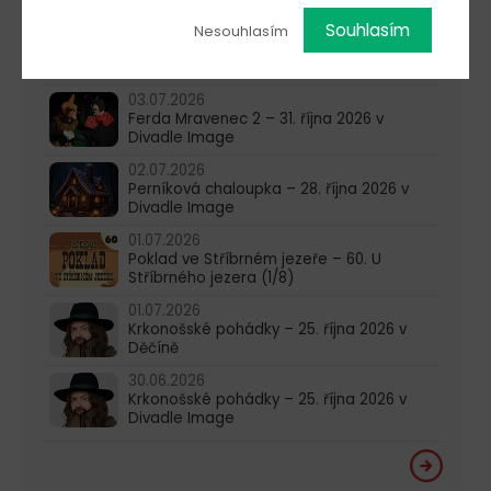
Souhlasím
08.07.2026
Nesouhlasím
Poklad ve Stříbrném jezeře – 61. U
Stříbrného jezera (2/8)
03.07.2026
Ferda Mravenec 2 – 31. října 2026 v
Divadle Image
02.07.2026
Perníková chaloupka – 28. října 2026 v
Divadle Image
01.07.2026
Poklad ve Stříbrném jezeře – 60. U
Stříbrného jezera (1/8)
01.07.2026
Krkonošské pohádky – 25. října 2026 v
Děčíně
30.06.2026
Krkonošské pohádky – 25. října 2026 v
Divadle Image