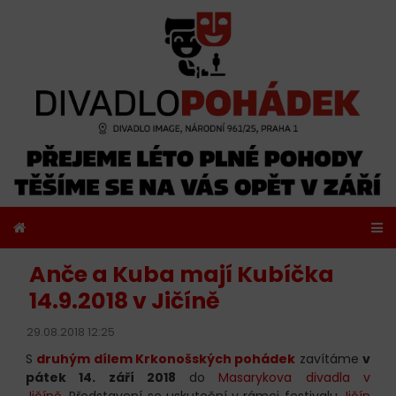
Anče a Kuba mají Kubíčka
14.9.2018 v Jičíně
29.08.2018 12:25
S
druhým dílem Krkonošských pohádek
zavítáme
v
pátek 14. září 2018
do
Masarykova divadla v
Jičíně
. Představení se uskuteční v rámci festivalu
Jičín