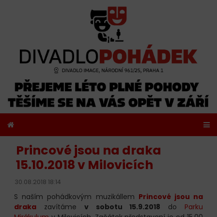
Princové jsou na draka
15.10.2018 v Milovicích
30.08.2018 18:14
S naším pohádkovým muzikállem
Princové jsou na
draka
zavítáme
v sobotu 15.9.2018
do
Parku
Mirákulum
v Milovicích. Začátek představení je od 15.00