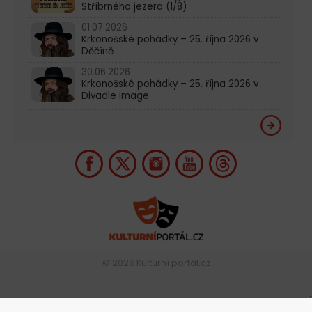
Stříbrného jezera (1/8)
01.07.2026
Krkonošské pohádky – 25. října 2026 v
Děčíně
30.06.2026
Krkonošské pohádky – 25. října 2026 v
Divadle Image
© 2026
Kulturní portál.cz