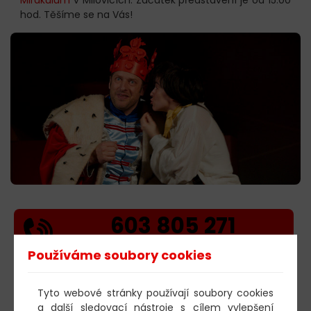
hod. Těšíme se na Vás!
603 805 271
pondělí-čtvrtek: 10:00-16:00
Používáme soubory cookies
AKTUALITY
Tyto webové stránky používají soubory cookies
05.08.2026
Poklad ve Stříbrném jezeře – 65. U
a další sledovací nástroje s cílem vylepšení