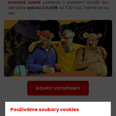
ztracený Ludvík
uvedeme v pražském
Divadle Bez
zábradlí
v sobotu 3.11.2018
od 11.00 hod. Těšíme se na
Vás!
KOUPIT VSTUPENKY
Používáme soubory cookies
603 805 271