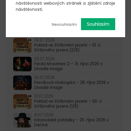
22.07.2026
návštěvnosti webových stránek a zjištění zdroje
Poklad ve Stříbrném jezeře – 63. U
návštěvnosti.
Stříbrného jezera (4/8)
15.07.2026
Souhlasím
Nesouhlasím
Poklad ve Stříbrném jezeře – 62. U
Stříbrného jezera (3/8)
08.07.2026
Poklad ve Stříbrném jezeře – 61. U
Stříbrného jezera (2/8)
03.07.2026
Ferda Mravenec 2 – 31. října 2026 v
Divadle Image
02.07.2026
Perníková chaloupka – 28. října 2026 v
Divadle Image
01.07.2026
Poklad ve Stříbrném jezeře – 60. U
Stříbrného jezera (1/8)
01.07.2026
Krkonošské pohádky – 25. října 2026 v
Děčíně