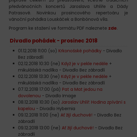
předvánočních koncertů Jaroslava Uhlíře a Dády
Patrasové. Novinkou prosincového repertoáru je
vánoční pohádka Louskáček a Bonbónová víla.
Program ke stažení ve formátu PDF naleznete
zde
.
Divadlo pohádek - prosinec 2018
01.12.2018 11:00 (so)
Krkonošské pohádky
- Divadlo
Bez zábradlí
02.12.2018 10:30 (ne)
Když je v pekle neděle
+
mikulášská nadílka - Divadlo Bez zábradlí
02.12.2018 13:30 (ne)
Když je v pekle neděle
+
mikulášská nadílka - Divadlo Bez zábradlí
07.12.2018 17:00 (pá)
Pat a Mat jedou na
dovolenou
- Divadlo Image
08.12.2018 10:30 (so)
Jaroslav Uhlíř: Hodina zpívání s
kapelou
- Divadlo Hybernia
09.12.2018 11:00 (ne)
Ať žijí duchové!
- Divadlo Bez
zábradlí
09.12.2018 13:00 (ne)
Ať žijí duchové!
- Divadlo Bez
zábradlí