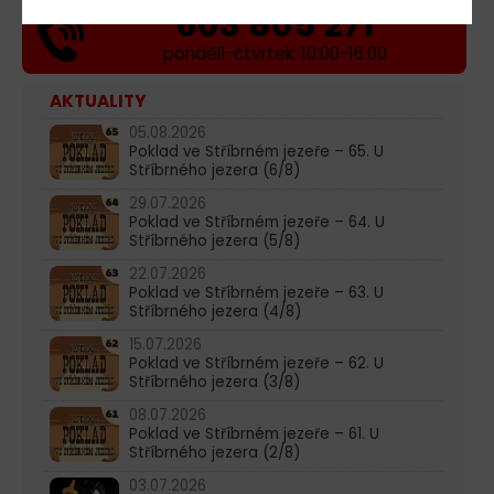
603 805 271
pondělí-čtvrtek: 10:00-16:00
AKTUALITY
05.08.2026
Poklad ve Stříbrném jezeře – 65. U
Stříbrného jezera (6/8)
29.07.2026
Poklad ve Stříbrném jezeře – 64. U
Stříbrného jezera (5/8)
22.07.2026
Poklad ve Stříbrném jezeře – 63. U
Stříbrného jezera (4/8)
15.07.2026
Poklad ve Stříbrném jezeře – 62. U
Stříbrného jezera (3/8)
08.07.2026
Poklad ve Stříbrném jezeře – 61. U
Stříbrného jezera (2/8)
03.07.2026