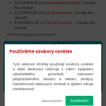
26.01.2019 11:00 (so)
Krkonošské pohádky
- Divadlo
Bez zábradlí
27.01.2019 11:00 (ne)
Ať žijí duchové!
- Divadlo Bez
zábradlí
27.01.2019 14:00 (ne)
Ať žijí duchové!
- Divadlo Bez
zábradlí
Změna programu vyhrazena!
Používáme soubory cookies
Tyto webové stránky používají soubory cookies
a další sledovací nástroje s cílem vylepšení
uživatelského prostředí, zobrazení
přizpůsobeného obsahu a reklam, analýzy
návštěvnosti webových stránek a zjištění zdroje
návštěvnosti.
Souhlasím
Nesouhlasím