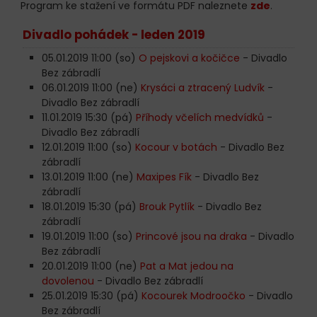
Program ke stažení ve formátu PDF naleznete
zde
.
Divadlo pohádek - leden 2019
05.01.2019 11:00 (so)
O pejskovi a kočičce
- Divadlo
Bez zábradlí
06.01.2019 11:00 (ne)
Krysáci a ztracený Ludvík
-
Divadlo Bez zábradlí
11.01.2019 15:30 (pá)
Příhody včelích medvídků
-
Divadlo Bez zábradlí
12.01.2019 11:00 (so)
Kocour v botách
- Divadlo Bez
zábradlí
13.01.2019 11:00 (ne)
Maxipes Fík
- Divadlo Bez
zábradlí
18.01.2019 15:30 (pá)
Brouk Pytlík
- Divadlo Bez
zábradlí
19.01.2019 11:00 (so)
Princové jsou na draka
- Divadlo
Bez zábradlí
20.01.2019 11:00 (ne)
Pat a Mat jedou na
dovolenou
- Divadlo Bez zábradlí
25.01.2019 15:30 (pá)
Kocourek Modroočko
- Divadlo
Bez zábradlí