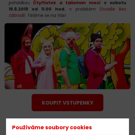
pohádkou
Čtyřlístek a talisman moci
v sobotu
15.6.2019 od 11.00 hod.
v pražském
Divadle Bez
zábradlí
. Těšíme se na Vás!
KOUPIT VSTUPENKY
Používáme soubory cookies
603 805 271