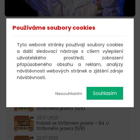
Používáme soubory cookies
DIVADLO POHÁDEK PROSINEC
2019
Tyto webové stránky používají soubory cookies
a další sledovací nástroje s cílem vylepšení
uživatelského prostředí, zobrazení
603 805 271
přizpůsobeného obsahu a reklam, analýzy
návštěvnosti webových stránek a zjištění zdroje
pondělí-čtvrtek: 10:00-16:00
návštěvnosti.
AKTUALITY
Souhlasím
Nesouhlasím
05.08.2026
Poklad ve Stříbrném jezeře – 65. U
Stříbrného jezera (6/8)
29.07.2026
Poklad ve Stříbrném jezeře – 64. U
Stříbrného jezera (5/8)
22.07.2026