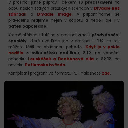
V prosinci jsme připravili celkem
18 představení
na
obou našich stálých pražských scénách v
Divadle Bez
zábradlí
a
Divadle Image
. A připomínáme, že
pravidelně hrajeme nejen v sobotu a neděli, ale i v
pátek odpoledne
.
Kromě stálých titulů se v prosinci vrací i
předvánoční
speciály
, které uvádíme jen v prosinci -
1.12
. se tak
můžete těšit na oblíbenou pohádku
Když je v pekle
neděle
s mikuláškou nadílkou
,
8.12.
na vánoční
pohádku
Louskáček a Bonbónová víla
a
22.12.
na
novinku
Betlémská hvězda
.
Kompletní program ve formátu PDF naleznete
zde
.