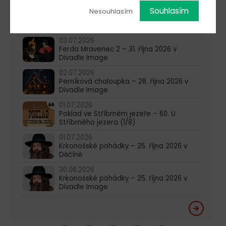
08.07.2026
Souhlasím
Nesouhlasím
Poklad ve Stříbrném jezeře – 61. U
Stříbrného jezera (2/8)
03.07.2026
Ferda Mravenec 2 – 31. října 2026 v
Divadle Image
02.07.2026
Perníková chaloupka – 28. října 2026 v
Divadle Image
01.07.2026
Poklad ve Stříbrném jezeře – 60. U
Stříbrného jezera (1/8)
01.07.2026
Krkonošské pohádky – 25. října 2026 v
Děčíně
30.06.2026
Krkonošské pohádky – 25. října 2026 v
Divadle Image