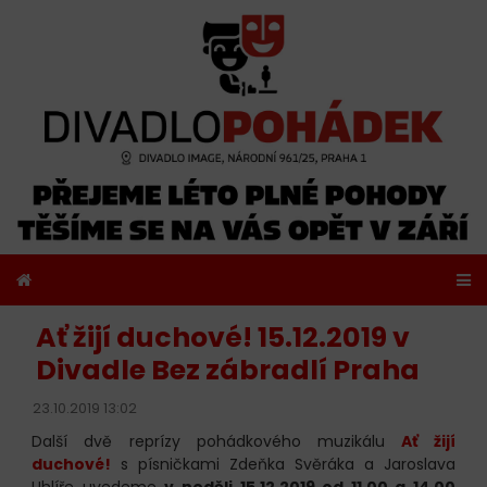
Ať žijí duchové! 15.12.2019 v
Divadle Bez zábradlí Praha
23.10.2019 13:02
Další dvě reprízy pohádkového muzikálu
Ať žijí
duchové!
s písničkami Zdeňka Svěráka a Jaroslava
Uhlíře uvedeme
v neděli 15.12.2019 od 11.00 a 14.00