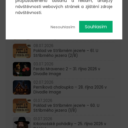
přizpůsobeného obsahu a reklam, analýzy
Stříbrného jezera (5/8)
návštěvnosti webových stránek a zjištění zdroje
22.07.2026
návštěvnosti.
Poklad ve Stříbrném jezeře – 63. U
Stříbrného jezera (4/8)
Souhlasím
Nesouhlasím
15.07.2026
Poklad ve Stříbrném jezeře – 62. U
Stříbrného jezera (3/8)
08.07.2026
Poklad ve Stříbrném jezeře – 61. U
Stříbrného jezera (2/8)
03.07.2026
Ferda Mravenec 2 – 31. října 2026 v
Divadle Image
02.07.2026
Perníková chaloupka – 28. října 2026 v
Divadle Image
01.07.2026
Poklad ve Stříbrném jezeře – 60. U
Stříbrného jezera (1/8)
01.07.2026
Krkonošské pohádky – 25. října 2026 v