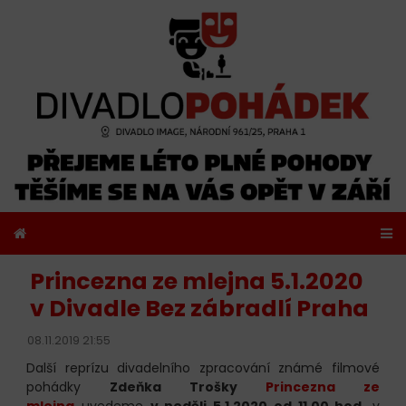
Princezna ze mlejna 5.1.2020
v Divadle Bez zábradlí Praha
08.11.2019 21:55
Další reprízu divadelního zpracování známé filmové
pohádky
Zdeňka Trošky
Princezna ze
mlejna
uvedeme
v neděli 5.1.2020 od 11.00 hod.
v