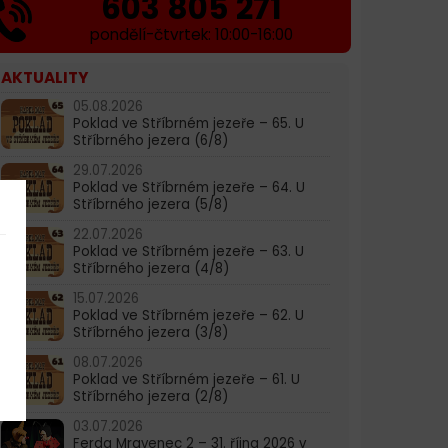
603 805 271
pondělí-čtvrtek: 10:00-16:00
AKTUALITY
05.08.2026
Poklad ve Stříbrném jezeře – 65. U
Stříbrného jezera (6/8)
29.07.2026
Poklad ve Stříbrném jezeře – 64. U
Stříbrného jezera (5/8)
22.07.2026
Poklad ve Stříbrném jezeře – 63. U
Stříbrného jezera (4/8)
15.07.2026
Poklad ve Stříbrném jezeře – 62. U
Stříbrného jezera (3/8)
08.07.2026
Poklad ve Stříbrném jezeře – 61. U
Stříbrného jezera (2/8)
03.07.2026
Ferda Mravenec 2 – 31. října 2026 v