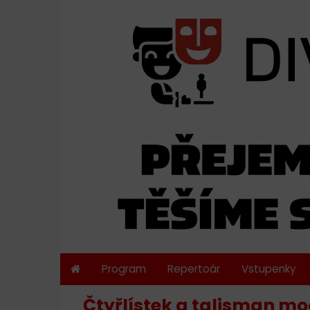
Program
Repertoár
Vstupenky
Čtyřlístek a talisman moc