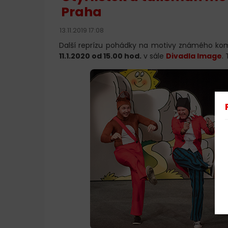
Praha
13.11.2019 17:08
Další reprízu pohádky na motivy známého ko
11.1.2020 od 15.00 hod.
v sále
Divadla Image
.