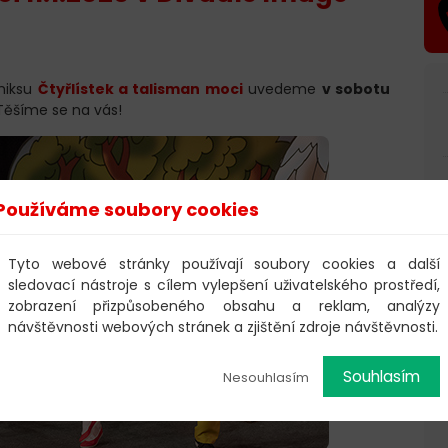
miksu
Čtyřlístek a talisman moci
uvedeme
v sobotu
 Těšíme se na vás!
Používáme soubory cookies
Tyto webové stránky používají soubory cookies a další
sledovací nástroje s cílem vylepšení uživatelského prostředí,
zobrazení přizpůsobeného obsahu a reklam, analýzy
návštěvnosti webových stránek a zjištění zdroje návštěvnosti.
Souhlasím
Nesouhlasím