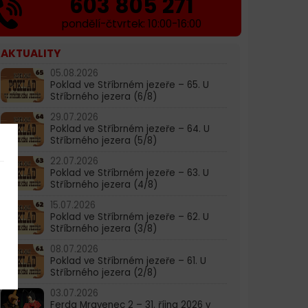
603 805 271
pondělí-čtvrtek: 10:00-16:00
AKTUALITY
05.08.2026
Poklad ve Stříbrném jezeře – 65. U
Stříbrného jezera (6/8)
29.07.2026
Poklad ve Stříbrném jezeře – 64. U
Stříbrného jezera (5/8)
22.07.2026
Poklad ve Stříbrném jezeře – 63. U
Stříbrného jezera (4/8)
15.07.2026
Poklad ve Stříbrném jezeře – 62. U
Stříbrného jezera (3/8)
08.07.2026
Poklad ve Stříbrném jezeře – 61. U
Stříbrného jezera (2/8)
03.07.2026
Ferda Mravenec 2 – 31. října 2026 v