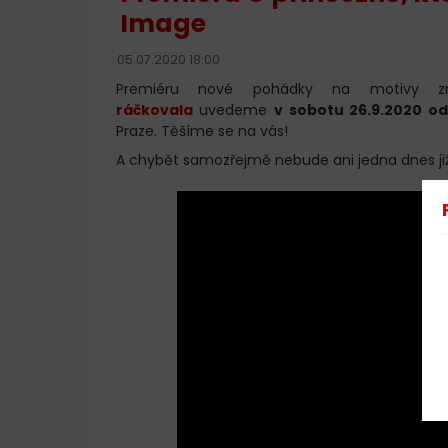
Image
05.07.2020 18:00
Premiéru nové pohádky na motivy z
ráčkovala
uvedeme
v sobotu 26.9.2020 od
Praze. Těšíme se na vás!
A chybět samozřejmě nebude ani jedna dnes již 