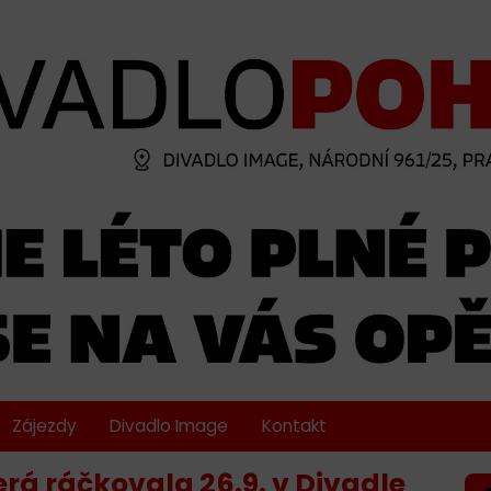
Zájezdy
Divadlo Image
Kontakt
erá ráčkovala 26.9. v Divadle