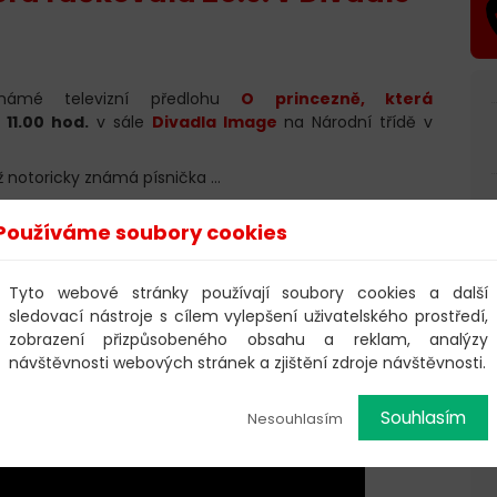
námé televizní předlohu
O princezně, která
 11.00 hod.
v sále
Divadla Image
na Národní třídě v
notoricky známá písnička ...
Používáme soubory cookies
Tyto webové stránky používají soubory cookies a další
sledovací nástroje s cílem vylepšení uživatelského prostředí,
zobrazení přizpůsobeného obsahu a reklam, analýzy
návštěvnosti webových stránek a zjištění zdroje návštěvnosti.
Souhlasím
Nesouhlasím