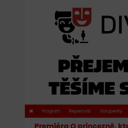
Program
Repertoár
Vstupenky
Premiéra O princezně, kt