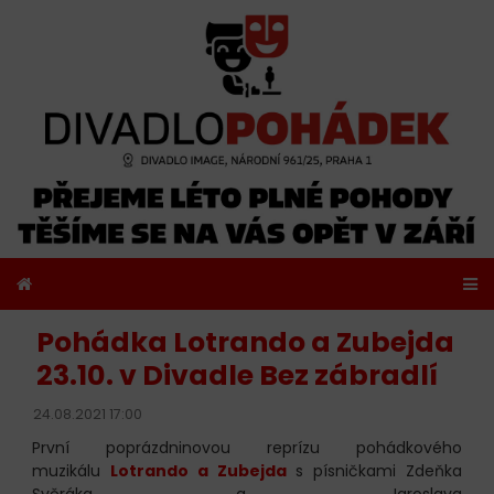
Pohádka Lotrando a Zubejda
23.10. v Divadle Bez zábradlí
24.08.2021 17:00
První poprázdninovou reprízu pohádkového
muzikálu
Lotrando a Zubejda
s písničkami Zdeňka
Svěráka a Jaroslava