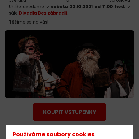
Uhlíře
uvedeme
v sobotu 23.10.2021 od 11.00 hod.
v
sále
Divadla Bez zábradlí
.
Těšíme se na vás!
KOUPIT VSTUPENKY
Používáme soubory cookies