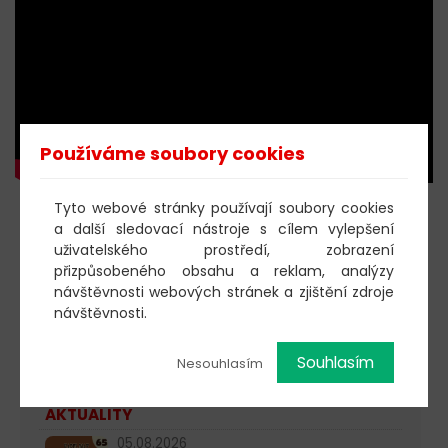
Používáme soubory cookies
Tyto webové stránky používají soubory cookies
KOUPIT DOBROVOLNOU
a další sledovací nástroje s cílem vylepšení
VSTUPENKU
uživatelského prostředí, zobrazení
přizpůsobeného obsahu a reklam, analýzy
návštěvnosti webových stránek a zjištění zdroje
návštěvnosti.
603 805 271
Souhlasím
Nesouhlasím
pondělí-čtvrtek: 10:00-16:00
AKTUALITY
05.08.2026