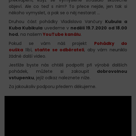
objeví. Ale co teď s ním? To přece nejde, jen tak si
někoho vymyslet, a pak se o něj nestarat ...
Druhou část pohádky Vladislava Vančury
Kubula a
Kuba Kubikula
uvedeme v
neděli 19.7.2020 od 18.00
hod.
na našem
YouTube kanálu
.
Pokud se vám náš projekt
Pohádky do
ouška
líbí,
staňte se odběrateli
, aby vám neuniklo
žádné další video.
Jestliže byste nás chtěli podpořit při výrobě dalších
pohádek, můžete si zakoupit
dobrovolnou
vstupenku
, jejíž odkaz naleznete níže.
Za jakoukoliv podporu předem děkujeme.