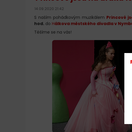
14.09.2020 21:42
S naším pohádkovým muzikálem
Princové j
hod.
do
H
álkova městského divadla v Nymb
Těšíme se na vás!