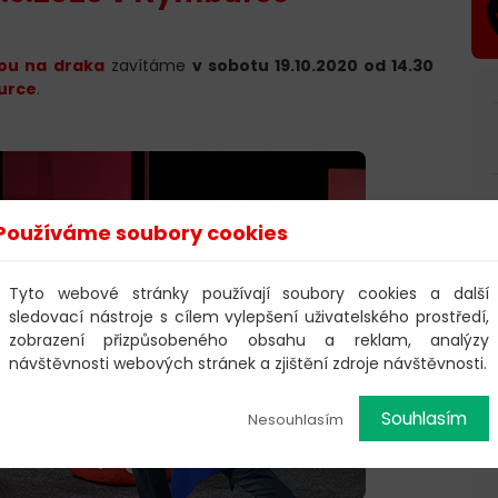
sou na draka
zavítáme
v sobotu 19.10.2020 od 14.30
urce
.
Používáme soubory cookies
Tyto webové stránky používají soubory cookies a další
sledovací nástroje s cílem vylepšení uživatelského prostředí,
zobrazení přizpůsobeného obsahu a reklam, analýzy
návštěvnosti webových stránek a zjištění zdroje návštěvnosti.
Souhlasím
Nesouhlasím