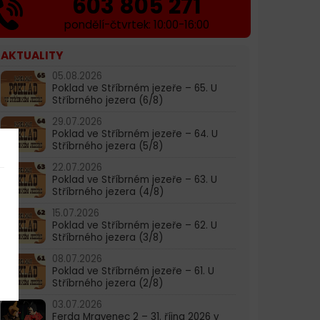
603 805 271
pondělí-čtvrtek: 10:00-16:00
AKTUALITY
05.08.2026
Poklad ve Stříbrném jezeře – 65. U
Stříbrného jezera (6/8)
29.07.2026
Poklad ve Stříbrném jezeře – 64. U
Stříbrného jezera (5/8)
22.07.2026
Poklad ve Stříbrném jezeře – 63. U
Stříbrného jezera (4/8)
15.07.2026
Poklad ve Stříbrném jezeře – 62. U
Stříbrného jezera (3/8)
08.07.2026
Poklad ve Stříbrném jezeře – 61. U
Stříbrného jezera (2/8)
03.07.2026
Ferda Mravenec 2 – 31. října 2026 v