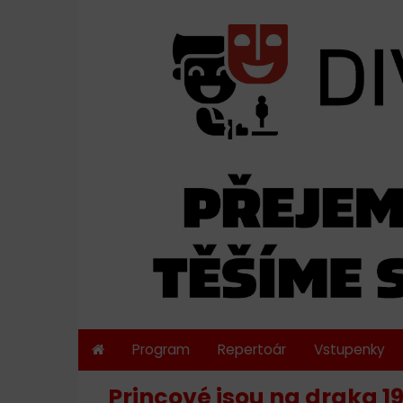
Program
Repertoár
Vstupenky
Princové jsou na draka 1