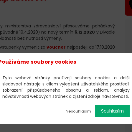
y ministerstva zdravotnictví přesouváme pohádkový
původně 19.4.2020) na nový termín
6.12.2020
v Divadle
platnosti bez nutnosti výměny.
 vstupenky vyměnit za
voucher
nejpozději do 17.10.2020
Používáme soubory cookies
me za pochopení.
Kulturní portál.cz
Tyto webové stránky používají soubory cookies a další
sledovací nástroje s cílem vylepšení uživatelského prostředí,
zobrazení přizpůsobeného obsahu a reklam, analýzy
návštěvnosti webových stránek a zjištění zdroje návštěvnosti.
Souhlasím
Nesouhlasím