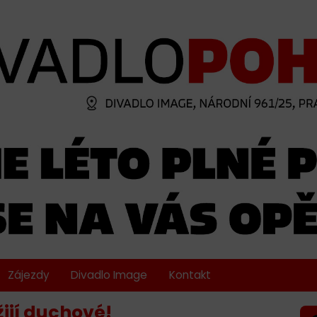
Zájezdy
Divadlo Image
Kontakt
žijí duchové!