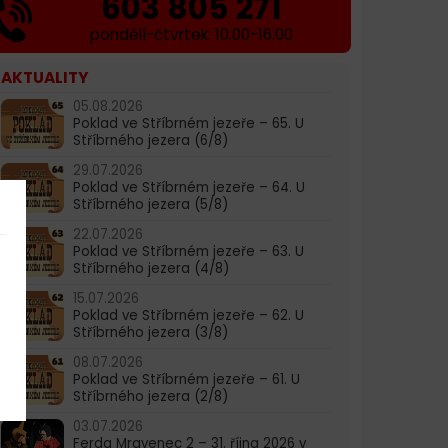
603 805 271
pondělí-čtvrtek: 10:00-16:00
AKTUALITY
05.08.2026
Poklad ve Stříbrném jezeře – 65. U
Stříbrného jezera (6/8)
29.07.2026
Poklad ve Stříbrném jezeře – 64. U
Stříbrného jezera (5/8)
22.07.2026
Poklad ve Stříbrném jezeře – 63. U
Stříbrného jezera (4/8)
15.07.2026
Poklad ve Stříbrném jezeře – 62. U
Stříbrného jezera (3/8)
08.07.2026
Poklad ve Stříbrném jezeře – 61. U
Stříbrného jezera (2/8)
03.07.2026
Ferda Mravenec 2 – 31. října 2026 v