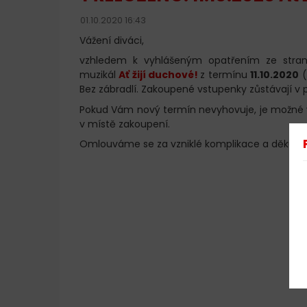
01.10.2020 16:43
Vážení diváci,
vzhledem k vyhlášeným opatřením ze stran
muzikál
Ať žijí duchové!
z termínu
11.10.2020
(
Bez zábradlí. Zakoupené vstupenky zůstávají v 
Pokud Vám nový termín nevyhovuje, je možné
v místě zakoupení.
Omlouváme se za vzniklé komplikace a děkuje