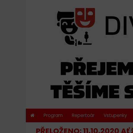
Program
Repertoár
Vstupenky
PŘELOŽENO: 11.10.2020 Ať 