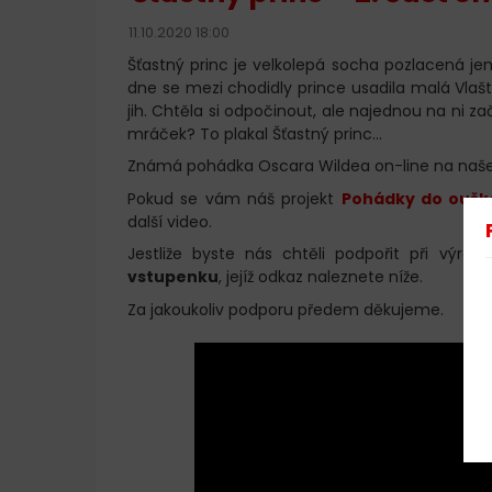
11.10.2020 18:00
Šťastný princ je velkolepá socha pozlacená je
dne se mezi chodidly prince usadila malá Vlašto
jih. Chtěla si odpočinout, ale najednou na ni za
mráček? To plakal Šťastný princ...
Známá pohádka Oscara Wildea on-line na na
Pokud se vám náš projekt
Pohádky do oušk
další video.
Jestliže byste nás chtěli podpořit při výro
vstupenku
, jejíž odkaz naleznete níže.
Za jakoukoliv podporu předem děkujeme.