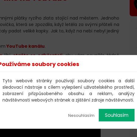
mnými plátky ryzího zlata stojící nad městem. Jednoho
vička, která se zpozdila, když letěla za svými přáteli na
čaly padat veliké kapky. Jak to, když na nebi nebyl jediný
šem
YouTube kanálu
.
a
líbí,
staňte se odběrateli
, aby vám neuniklo žádné
Používáme soubory cookies
bě dalších pohádek, můžete si zakoupit
dobrovolnou
Tyto webové stránky používají soubory cookies a další
sledovací nástroje s cílem vylepšení uživatelského prostředí,
zobrazení přizpůsobeného obsahu a reklam, analýzy
návštěvnosti webových stránek a zjištění zdroje návštěvnosti.
Souhlasím
Nesouhlasím