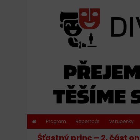
Program
Repertoár
Vstupenky
Šťastný princ – 2. část o