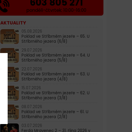
603 805 271
pondělí-čtvrtek: 10:00-16:00
AKTUALITY
05.08.2026
Poklad ve Stříbrném jezeře – 65. U
Stříbrného jezera (6/8)
29.07.2026
Poklad ve Stříbrném jezeře – 64. U
Stříbrného jezera (5/8)
22.07.2026
Poklad ve Stříbrném jezeře – 63. U
Stříbrného jezera (4/8)
15.07.2026
Poklad ve Stříbrném jezeře – 62. U
Stříbrného jezera (3/8)
08.07.2026
Poklad ve Stříbrném jezeře – 61. U
Stříbrného jezera (2/8)
03.07.2026
Ferda Mravenec 2 – 31. října 2026 v