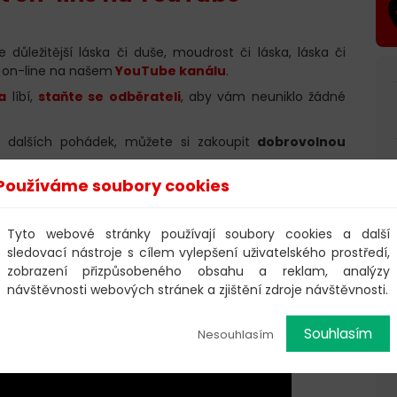
ležitější láska či duše, moudrost či láska, láska či
e on-line na našem
YouTube kanálu
.
a
líbí,
staňte se odběrateli
, aby vám neuniklo žádné
bě dalších pohádek, můžete si zakoupit
dobrovolnou
Používáme soubory cookies
Tyto webové stránky používají soubory cookies a další
sledovací nástroje s cílem vylepšení uživatelského prostředí,
zobrazení přizpůsobeného obsahu a reklam, analýzy
návštěvnosti webových stránek a zjištění zdroje návštěvnosti.
Souhlasím
Nesouhlasím