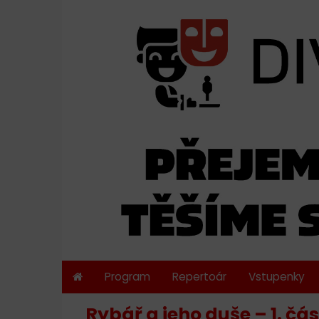
Program
Repertoár
Vstupenky
Rybář a jeho duše – 1. čá