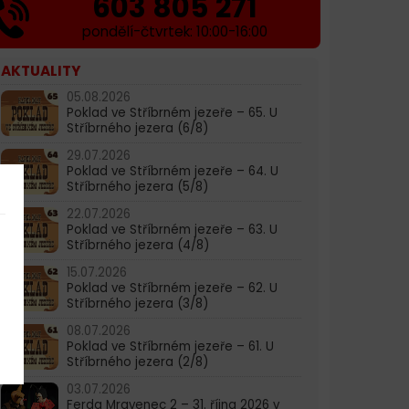
603 805 271
pondělí-čtvrtek: 10:00-16:00
AKTUALITY
05.08.2026
Poklad ve Stříbrném jezeře – 65. U
Stříbrného jezera (6/8)
29.07.2026
Poklad ve Stříbrném jezeře – 64. U
Stříbrného jezera (5/8)
22.07.2026
Poklad ve Stříbrném jezeře – 63. U
Stříbrného jezera (4/8)
15.07.2026
Poklad ve Stříbrném jezeře – 62. U
Stříbrného jezera (3/8)
08.07.2026
Poklad ve Stříbrném jezeře – 61. U
Stříbrného jezera (2/8)
03.07.2026
Ferda Mravenec 2 – 31. října 2026 v