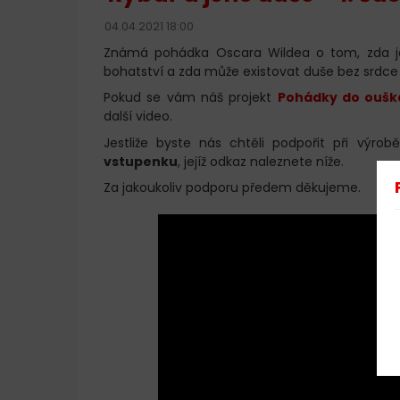
04.04.2021 18:00
Známá pohádka Oscara Wildea o tom, zda je dů
bohatství a zda může existovat duše bez srdc
Pokud se vám náš projekt
Pohádky do oušk
další video.
Jestliže byste nás chtěli podpořit při výro
vstupenku
, jejíž odkaz naleznete níže.
Za jakoukoliv podporu předem děkujeme.