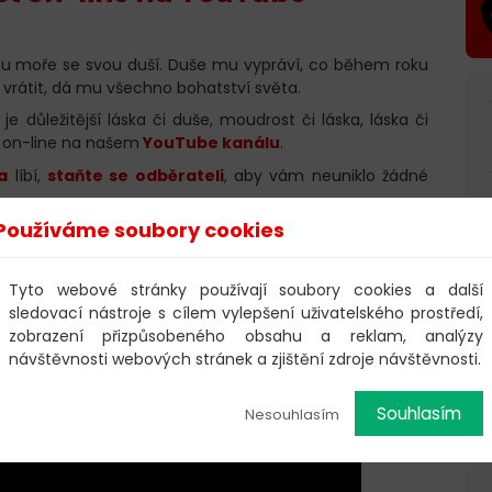
řehu moře se svou duší. Duše mu vypráví, co během roku
i vrátit, dá mu všechno bohatství světa.
 důležitější láska či duše, moudrost či láska, láska či
e on-line na našem
YouTube kanálu
.
a
líbí,
staňte se odběrateli
, aby vám neuniklo žádné
Používáme soubory cookies
bě dalších pohádek, můžete si zakoupit
dobrovolnou
Tyto webové stránky používají soubory cookies a další
sledovací nástroje s cílem vylepšení uživatelského prostředí,
zobrazení přizpůsobeného obsahu a reklam, analýzy
návštěvnosti webových stránek a zjištění zdroje návštěvnosti.
Souhlasím
Nesouhlasím