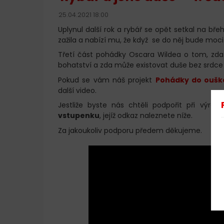
25.04.2021 18:00
Uplynul další rok a rybář se opět setkal na b
zažila a nabízí mu, že když se do něj bude moc
Třetí část pohádky Oscara Wildea o tom, zda je
bohatství a zda může existovat duše bez srdc
Pokud se vám náš projekt
Pohádky do oušk
další video.
Jestliže byste nás chtěli podpořit při výro
vstupenku
, jejíž odkaz naleznete níže.
Za jakoukoliv podporu předem děkujeme.