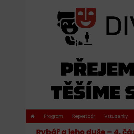
Program
Repertoár
Vstupenky
Rybář a jeho duše – 4. č