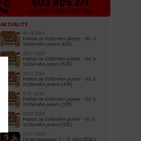
603 805 271
pondělí-čtvrtek: 10:00-16:00
AKTUALITY
05.08.2026
Poklad ve Stříbrném jezeře – 65. U
Stříbrného jezera (6/8)
29.07.2026
Poklad ve Stříbrném jezeře – 64. U
Stříbrného jezera (5/8)
22.07.2026
Poklad ve Stříbrném jezeře – 63. U
Stříbrného jezera (4/8)
15.07.2026
Poklad ve Stříbrném jezeře – 62. U
Stříbrného jezera (3/8)
08.07.2026
Poklad ve Stříbrném jezeře – 61. U
Stříbrného jezera (2/8)
03.07.2026
Ferda Mravenec 2 – 31. října 2026 v