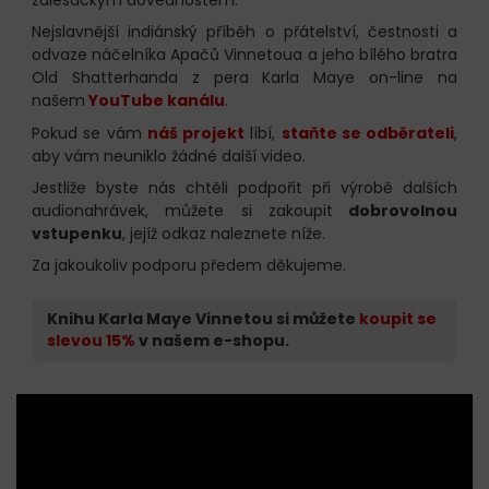
Nejslavnější indiánský příběh o přátelství, čestnosti a
odvaze náčelníka Apačů Vinnetoua a jeho bílého bratra
Old Shatterhanda z pera Karla Maye on-line na
našem
YouTube kanálu
.
Pokud se vám
náš projekt
líbí,
staňte se odběrateli
,
aby vám neuniklo žádné další video.
Jestliže byste nás chtěli podpořit při výrobě dalších
audionahrávek, můžete si zakoupit
dobrovolnou
vstupenku
, jejíž odkaz naleznete níže.
Za jakoukoliv podporu předem děkujeme.
Knihu Karla Maye Vinnetou si můžete
koupit se
slevou 15%
v našem e-shopu.