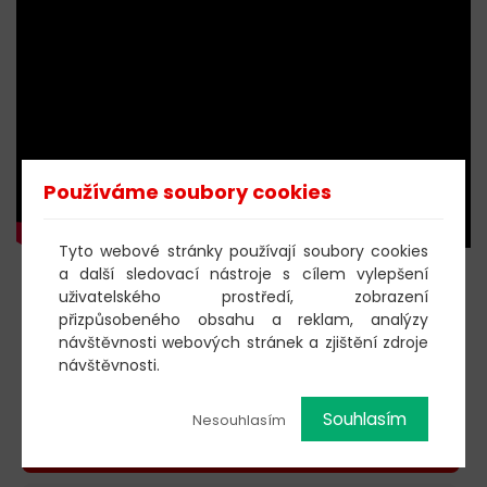
Používáme soubory cookies
Tyto webové stránky používají soubory cookies
a další sledovací nástroje s cílem vylepšení
KOUPIT DOBROVOLNOU
uživatelského prostředí, zobrazení
přizpůsobeného obsahu a reklam, analýzy
VSTUPENKU
návštěvnosti webových stránek a zjištění zdroje
návštěvnosti.
603 805 271
Souhlasím
Nesouhlasím
pondělí-čtvrtek: 10:00-16:00