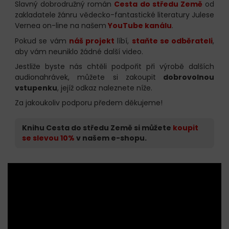
Slavný dobrodružný román
Cesta do středu Země
od
zakladatele žánru vědecko-fantastické literatury Julese
Vernea on-line na našem
YouTube kanálu
.
Pokud se vám
náš projekt
líbí,
staňte se odběrateli
,
aby vám neuniklo žádné další video.
Jestliže byste nás chtěli podpořit při výrobě dalších
audionahrávek, můžete si zakoupit
dobrovolnou
vstupenku
, jejíž odkaz naleznete níže.
Za jakoukoliv podporu předem děkujeme!
Knihu Cesta do středu Země si můžete
koupit
se slevou 10%
v našem e-shopu.