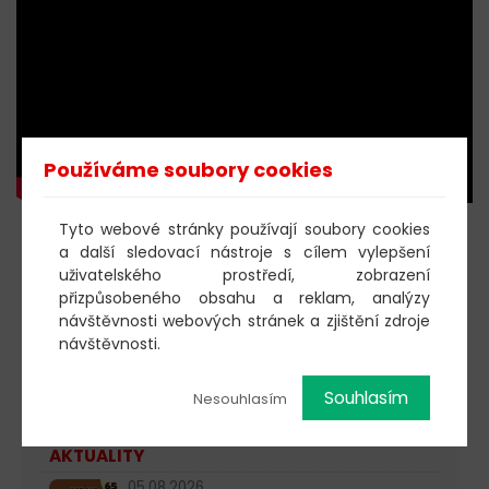
Používáme soubory cookies
Tyto webové stránky používají soubory cookies
KOUPIT DOBROVOLNOU
a další sledovací nástroje s cílem vylepšení
uživatelského prostředí, zobrazení
VSTUPENKU
přizpůsobeného obsahu a reklam, analýzy
návštěvnosti webových stránek a zjištění zdroje
návštěvnosti.
603 805 271
Souhlasím
Nesouhlasím
pondělí-čtvrtek: 10:00-16:00
AKTUALITY
05.08.2026