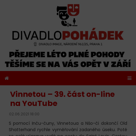
Vinnetou – 39. část on-line
na YouTube
02.06.2021 18:00
S pomocí Inču-čuny, Vinnetoua a Nšo-či dokončí Old
Shatterhand rychle vyměřování zadaného úseku. Poté
se celá výprava vydá na cestu do Saint Louis. Cestou