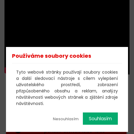
Používáme soubory cookies
Tyto webové stránky používají soubory cookies
a další sledovací nástroje s cílem vylepšení
uživatelského prostředí, zobrazení
KOUPIT DOBROVOLNOU
přizpůsobeného obsahu a reklam, analýzy
VSTUPENKU
návštěvnosti webových stránek a zjištění zdroje
návštěvnosti.
Souhlasím
Nesouhlasím
603 805 271
pondělí-čtvrtek: 10:00-16:00