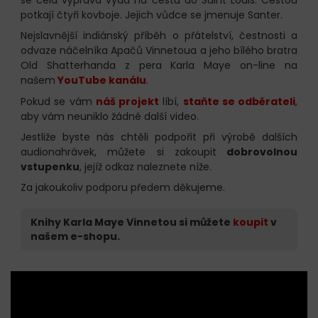
potkají čtyři kovboje. Jejich vůdce se jmenuje Santer.
Nejslavnější indiánský příběh o přátelství, čestnosti a
odvaze náčelníka Apačů Vinnetoua a jeho bílého bratra
Old Shatterhanda z pera Karla Maye on-line na
našem
YouTube kanálu
.
Pokud se vám
náš projekt
líbí,
staňte se odběrateli
,
aby vám neuniklo žádné další video.
Jestliže byste nás chtěli podpořit při výrobě dalších
audionahrávek, můžete si zakoupit
dobrovolnou
vstupenku
, jejíž odkaz naleznete níže.
Za jakoukoliv podporu předem děkujeme.
Knihy Karla Maye Vinnetou si můžete
koupit
v
našem e-shopu.