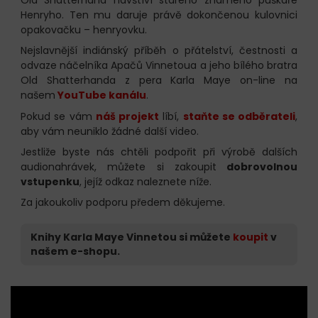
Henryho. Ten mu daruje právě dokončenou kulovnici
opakovačku – henryovku.
Nejslavnější indiánský příběh o přátelství, čestnosti a
odvaze náčelníka Apačů Vinnetoua a jeho bílého bratra
Old Shatterhanda z pera Karla Maye on-line na
našem
YouTube kanálu
.
Pokud se vám
náš projekt
líbí,
staňte se odběrateli
,
aby vám neuniklo žádné další video.
Jestliže byste nás chtěli podpořit při výrobě dalších
audionahrávek, můžete si zakoupit
dobrovolnou
vstupenku
, jejíž odkaz naleznete níže.
Za jakoukoliv podporu předem děkujeme.
Knihy Karla Maye Vinnetou si můžete
koupit
v
našem e-shopu.