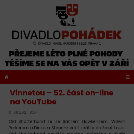
Vinnetou – 52. část on-line
na YouTube
01.09.2021 18:57
Old Shatterhand se se Samem Hawkensem, Willem
Parkerem a Dickem Stonem vrátí zpátky do Saint Louis.
Old Shatterhand navštíví starého známého puškaře