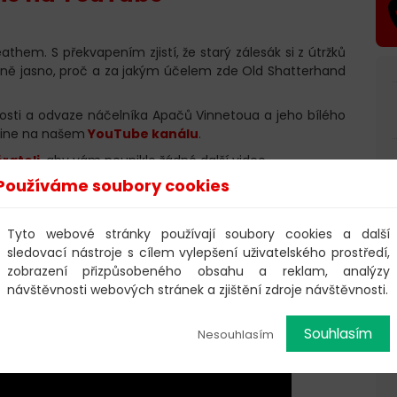
them. S překvapením zjistí, že starý zálesák si z útržků
ě jasno, proč a za jakým účelem zde Old Shatterhand
stnosti a odvaze náčelníka Apačů Vinnetoua a jeho bílého
-line na našem
YouTube kanálu
.
rateli
, aby vám neuniklo žádné další video.
Používáme soubory cookies
dalších audionahrávek, můžete si zakoupit
dobrovolnou
Tyto webové stránky používají soubory cookies a další
sledovací nástroje s cílem vylepšení uživatelského prostředí,
zobrazení přizpůsobeného obsahu a reklam, analýzy
upit
v našem e-shopu.
návštěvnosti webových stránek a zjištění zdroje návštěvnosti.
Souhlasím
Nesouhlasím