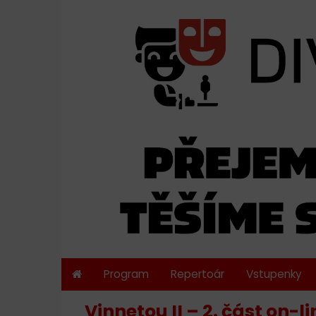
Program
Repertoár
Vstupenky
Vinnetou II – 2. část on-