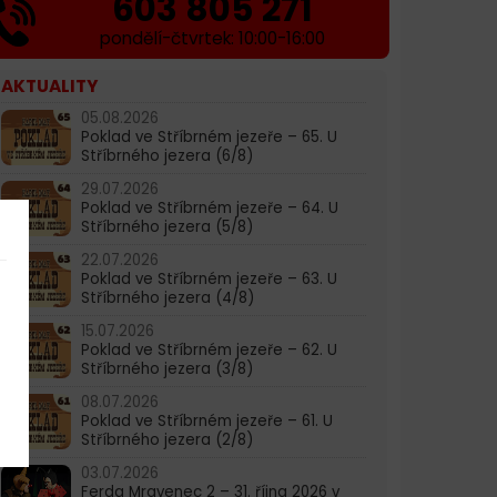
603 805 271
pondělí-čtvrtek: 10:00-16:00
AKTUALITY
05.08.2026
Poklad ve Stříbrném jezeře – 65. U
Stříbrného jezera (6/8)
29.07.2026
Poklad ve Stříbrném jezeře – 64. U
Stříbrného jezera (5/8)
22.07.2026
Poklad ve Stříbrném jezeře – 63. U
Stříbrného jezera (4/8)
15.07.2026
Poklad ve Stříbrném jezeře – 62. U
Stříbrného jezera (3/8)
08.07.2026
Poklad ve Stříbrném jezeře – 61. U
Stříbrného jezera (2/8)
03.07.2026
Ferda Mravenec 2 – 31. října 2026 v