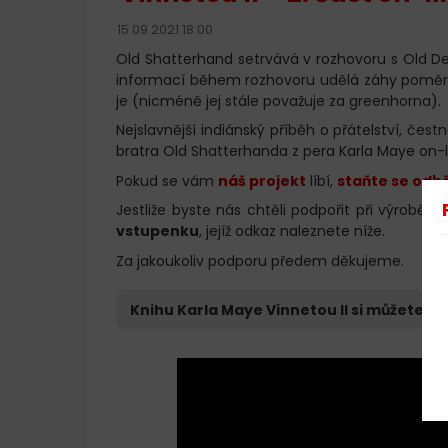
15.09.2021 18:00
Old Shatterhand setrvává v rozhovoru s Old Dea
informací během rozhovoru udělá záhy poměrn
je (nicméně jej stále považuje za greenhorna).
Nejslavnější indiánský příběh o přátelství, če
bratra Old Shatterhanda z pera Karla Maye on
Pokud se vám
náš projekt
líbí,
staňte se odbě
Jestliže byste nás chtěli podpořit při výrobě 
vstupenku
, jejíž odkaz naleznete níže.
Za jakoukoliv podporu předem děkujeme.
Knihu Karla Maye Vinnetou II si můžete
ko