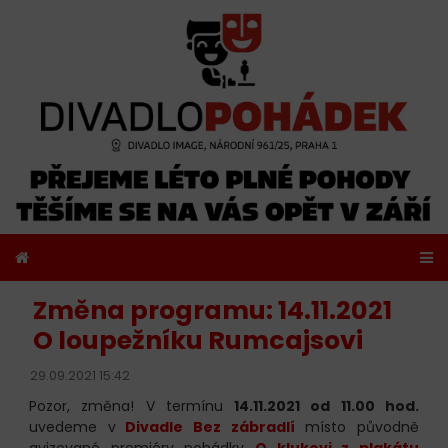
Změna programu: 14.11.2021
O loupežníku Rumcajsovi
29.09.2021 15:42
Pozor, změna! V termínu
14.11.2021 od 11.00 hod.
uvedeme v
Divadle Bez zábradlí
místo původně
avizované premiéry pohádky
O klukovi z plakátu