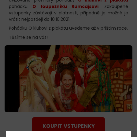
pohádku
O loupežníku Rumcajsovi
. Zakoupené
vstupenky zůstávají v platnosti, případně je možné je
vrátit nejpozději do 10.10.2021.
Pohádku O klukovi z plakátu uvedeme až v příštím roce.
Těšíme se na vás!
KOUPIT VSTUPENKY