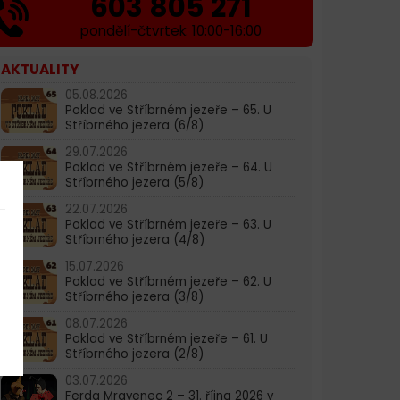
603 805 271
pondělí-čtvrtek: 10:00-16:00
AKTUALITY
05.08.2026
Poklad ve Stříbrném jezeře – 65. U
Stříbrného jezera (6/8)
29.07.2026
Poklad ve Stříbrném jezeře – 64. U
Stříbrného jezera (5/8)
22.07.2026
Poklad ve Stříbrném jezeře – 63. U
Stříbrného jezera (4/8)
15.07.2026
Poklad ve Stříbrném jezeře – 62. U
Stříbrného jezera (3/8)
08.07.2026
Poklad ve Stříbrném jezeře – 61. U
Stříbrného jezera (2/8)
03.07.2026
Ferda Mravenec 2 – 31. října 2026 v