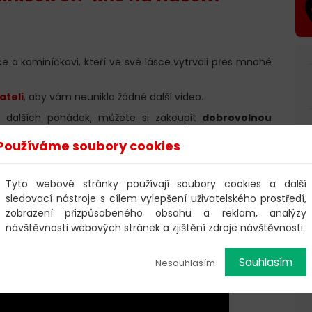
 a kominíčkovi, kteří ve své lásce vytrvali přes mnohé
ateli
, aby vám neuniklo žádné další video.
bě dalších pohádek, můžete si zakoupit
dobrovolnou
Používáme soubory cookies
Tyto webové stránky používají soubory cookies a další
sledovací nástroje s cílem vylepšení uživatelského prostředí,
zobrazení přizpůsobeného obsahu a reklam, analýzy
návštěvnosti webových stránek a zjištění zdroje návštěvnosti.
Souhlasím
Nesouhlasím