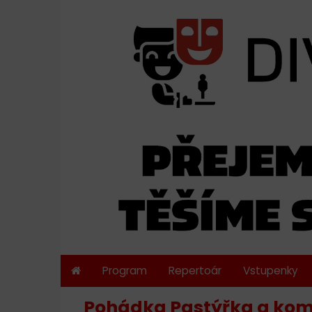
Program
Repertoár
Vstupenky
Pohádka Pastýřka a kom