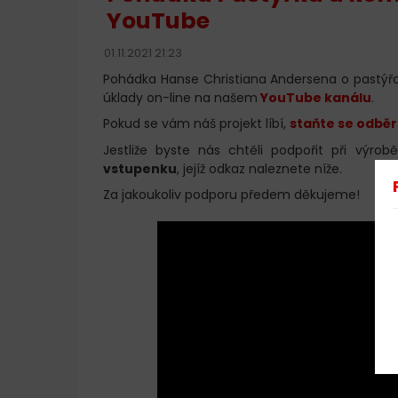
YouTube
01.11.2021 21:23
Pohádka Hanse Christiana Andersena o pastýřce
úklady on-line na našem
YouTube kanálu
.
Pokud se vám náš projekt líbí,
staňte se odběr
Jestliže byste nás chtěli podpořit při výro
vstupenku
, jejíž odkaz naleznete níže.
Za jakoukoliv podporu předem děkujeme!