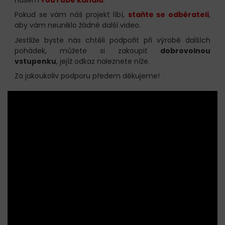
Pokud se vám náš projekt líbí,
staňte se odběrateli
,
aby vám neuniklo žádné další video.
Jestliže byste nás chtěli podpořit při výrobě dalších
pohádek, můžete si zakoupit
dobrovolnou
vstupenku
, jejíž odkaz naleznete níže.
Za jakoukoliv podporu předem děkujeme!