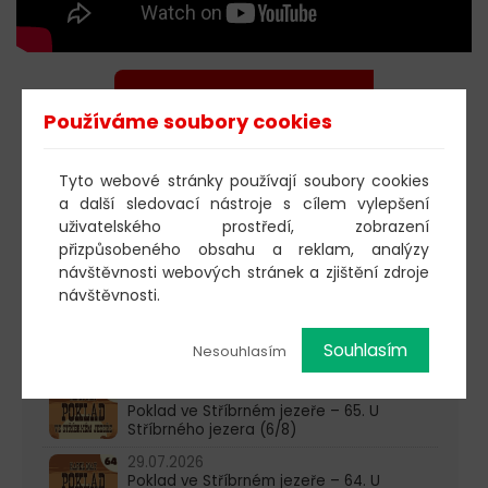
KOUPIT DOBROVOLNOU
Používáme soubory cookies
VSTUPENKU
Tyto webové stránky používají soubory cookies
a další sledovací nástroje s cílem vylepšení
uživatelského prostředí, zobrazení
přizpůsobeného obsahu a reklam, analýzy
návštěvnosti webových stránek a zjištění zdroje
603 805 271
návštěvnosti.
pondělí-čtvrtek: 10:00-16:00
Souhlasím
Nesouhlasím
AKTUALITY
05.08.2026
Poklad ve Stříbrném jezeře – 65. U
Stříbrného jezera (6/8)
29.07.2026
Poklad ve Stříbrném jezeře – 64. U