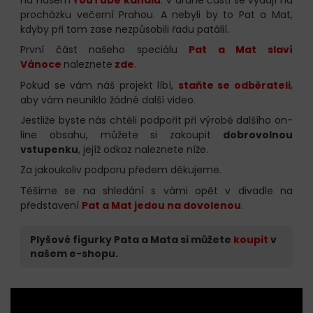
procházku večerní Prahou. A nebyli by to Pat a Mat,
kdyby při tom zase nezpůsobili řadu patálií.
První část našeho speciálu
Pat a Mat slaví
Vánoce
naleznete
zde
.
Pokud se vám náš projekt líbí,
staňte se odběrateli
,
aby vám neuniklo žádné další video.
Jestliže byste nás chtěli podpořit při výrobě dalšího on-
line obsahu, můžete si zakoupit
dobrovolnou
vstupenku
, jejíž odkaz naleznete níže.
Za jakoukoliv podporu předem děkujeme.
Těšíme se na shledání s vámi opět v divadle na
představení
Pat a Mat jedou na dovolenou
.
Plyšové figurky Pata a Mata si můžete
koupit
v
našem e-shopu.