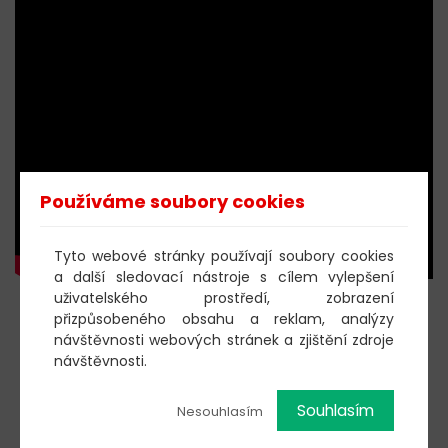
Používáme soubory cookies
Tyto webové stránky používají soubory cookies
a další sledovací nástroje s cílem vylepšení
uživatelského prostředí, zobrazení
přizpůsobeného obsahu a reklam, analýzy
KOUPIT DOBROVOLNOU
návštěvnosti webových stránek a zjištění zdroje
VSTUPENKU
návštěvnosti.
Souhlasím
Nesouhlasím
603 805 271