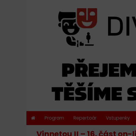
Program
Repertoár
Vstupenky
Vinnetou II – 16. část on