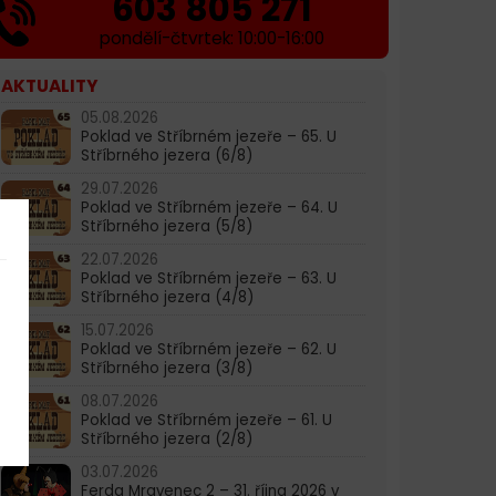
603 805 271
pondělí-čtvrtek: 10:00-16:00
AKTUALITY
05.08.2026
Poklad ve Stříbrném jezeře – 65. U
Stříbrného jezera (6/8)
29.07.2026
Poklad ve Stříbrném jezeře – 64. U
Stříbrného jezera (5/8)
22.07.2026
Poklad ve Stříbrném jezeře – 63. U
Stříbrného jezera (4/8)
15.07.2026
Poklad ve Stříbrném jezeře – 62. U
Stříbrného jezera (3/8)
08.07.2026
Poklad ve Stříbrném jezeře – 61. U
Stříbrného jezera (2/8)
03.07.2026
Ferda Mravenec 2 – 31. října 2026 v