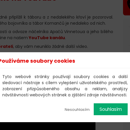
ě připlížil k táboru a z nedalekého křoví je pozoroval.
ského bojovníka a tábor Komančů je nedaleko od nich.
stnosti a odvaze náčelníka Apačů Vinnetoua a jeho bílého
-line na našem
YouTube kanálu
.
rateli
, aby vám neuniklo žádné další video.
dalších audionahrávek, můžete si zakoupit
dobrovolnou
Používáme soubory cookies
Tyto webové stránky používají soubory cookies a další
sledovací nástroje s cílem vylepšení uživatelského prostředí,
upit
v našem e-shopu.
zobrazení přizpůsobeného obsahu a reklam, analýzy
návštěvnosti webových stránek a zjištění zdroje návštěvnosti.
Souhlasím
Nesouhlasím