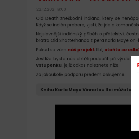
22.12.2021 18:00
Old Death zneškodní indiána, který se nenápadn
Když se indián probere, zjistí, že jde o komanč
Nejslavnější indiánský příběh o přátelství, če
bratra Old Shatterhanda z pera Karla Maye on
Pokud se vám
náš projekt
líbí,
staňte se odbě
Jestliže byste nás chtěli podpořit při výrobě 
vstupenku
, jejíž odkaz naleznete níže.
Za jakoukoliv podporu předem děkujeme.
Knihu Karla Maye Vinnetou II si můžete
ko