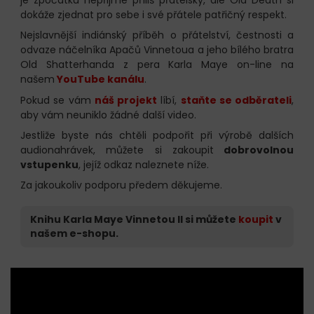
dokáže zjednat pro sebe i své přátele patřičný respekt.
Nejslavnější indiánský příběh o přátelství, čestnosti a
odvaze náčelníka Apačů Vinnetoua a jeho bílého bratra
Old Shatterhanda z pera Karla Maye on-line na
našem
YouTube kanálu
.
Pokud se vám
náš projekt
líbí,
staňte se odběrateli
,
aby vám neuniklo žádné další video.
Jestliže byste nás chtěli podpořit při výrobě dalších
audionahrávek, můžete si zakoupit
dobrovolnou
vstupenku
, jejíž odkaz naleznete níže.
Za jakoukoliv podporu předem děkujeme.
Knihu Karla Maye Vinnetou II si můžete
koupit
v
našem e-shopu.