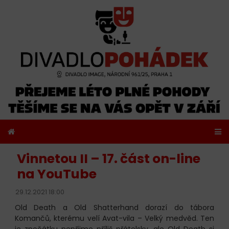
Vinnetou II – 17. část on-line
na YouTube
29.12.2021 18:00
Old Death a Old Shatterhand dorazí do tábora
Komančů, kterému velí Avat-vila – Velký medvěd. Ten
je zpočátku nepřijme příliš přátelsky, ale Old Death si