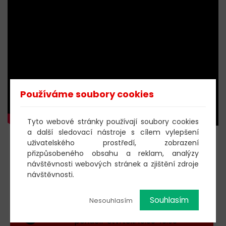
Používáme soubory cookies
Tyto webové stránky používají soubory cookies
a další sledovací nástroje s cílem vylepšení
uživatelského prostředí, zobrazení
KOUPIT DOBROVOLNOU
přizpůsobeného obsahu a reklam, analýzy
VSTUPENKU
návštěvnosti webových stránek a zjištění zdroje
návštěvnosti.
Souhlasím
Nesouhlasím
603 805 271
pondělí-čtvrtek: 10:00-16:00