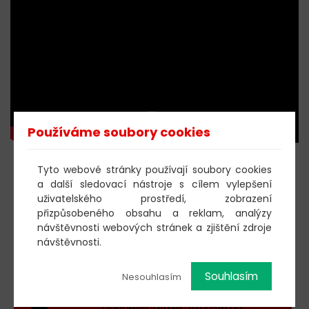
Používáme soubory cookies
Tyto webové stránky používají soubory cookies
KOUPIT DOBROVOLNOU
a další sledovací nástroje s cílem vylepšení
VSTUPENKU
uživatelského prostředí, zobrazení
přizpůsobeného obsahu a reklam, analýzy
návštěvnosti webových stránek a zjištění zdroje
návštěvnosti.
Souhlasím
Nesouhlasím
603 805 271
pondělí-čtvrtek: 10:00-16:00