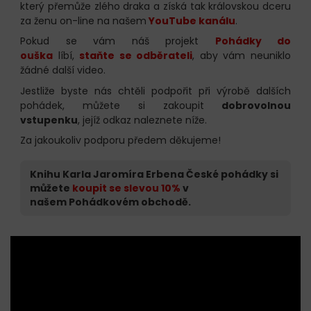
který přemůže zlého draka a získá tak královskou dceru
za ženu on-line na našem
YouTube kanálu
.
Pokud se vám náš projekt
Pohádky do
ouška
líbí,
staňte se odběrateli
, aby vám neuniklo
žádné další video.
Jestliže byste nás chtěli podpořit při výrobě dalších
pohádek, můžete si zakoupit
dobrovolnou
vstupenku
, jejíž odkaz naleznete níže.
Za jakoukoliv podporu předem děkujeme!
Knihu Karla Jaromíra Erbena České pohádky si
můžete
koupit se slevou 10%
v
našem Pohádkovém obchodě.