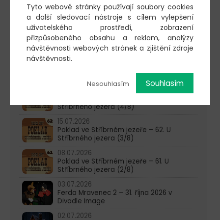
Tyto webové stránky používají soubory cookies
AKTUALITY
a další sledovací nástroje s cílem vylepšení
05.08.2026
uživatelského prostředí, zobrazení
Poklad ve Stříbrném jezeře – 65. U
přizpůsobeného obsahu a reklam, analýzy
Stříbrného jezera (6/8)
návštěvnosti webových stránek a zjištění zdroje
návštěvnosti.
29.07.2026
Poklad ve Stříbrném jezeře – 64. U
Stříbrného jezera (5/8)
Souhlasím
Nesouhlasím
22.07.2026
Poklad ve Stříbrném jezeře – 63. U
Stříbrného jezera (4/8)
15.07.2026
Poklad ve Stříbrném jezeře – 62. U
Stříbrného jezera (3/8)
08.07.2026
Poklad ve Stříbrném jezeře – 61. U
Stříbrného jezera (2/8)
03.07.2026
Ferda Mravenec 2 – 31. října 2026 v
Divadle Image
02.07.2026