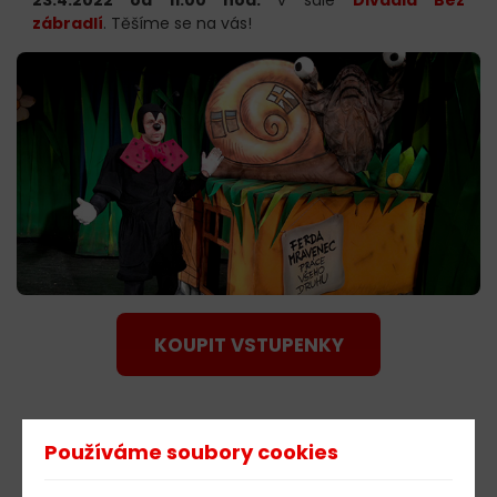
zábradlí
. Těšíme se na vás!
KOUPIT VSTUPENKY
603 805 271
Používáme soubory cookies
pondělí-čtvrtek: 10:00-16:00