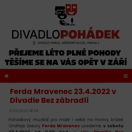
Ferda Mravenec 23.4.2022 v
Divadle Bez zábradlí
12.03.2022 18:54
Pohádkový muzikál pro malé i velké na motivy knížek
Ondřeje Sekory
Ferda Mravenec
uvedeme
v sobotu
23.4.2022 od 11.00 hod.
v sále
Divadla Bez