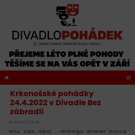
Krkonošské pohádky
24.4.2022 v Divadle Bez
zábradlí
14.03.2022 13:28
Anče, Kubo, Hajnej ... Himlhergot donevert krumcaj