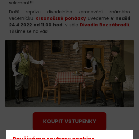
selement!!!
Další reprízu divadelního zpracování známého
večerníčku
Krkonošské pohádky
uvedeme
v neděli
24.4.2022 od 11.00 hod.
v sále
Divadla Bez zábradlí
.
Těšíme se na vás!
KOUPIT VSTUPENKY
Používáme soubory cookies