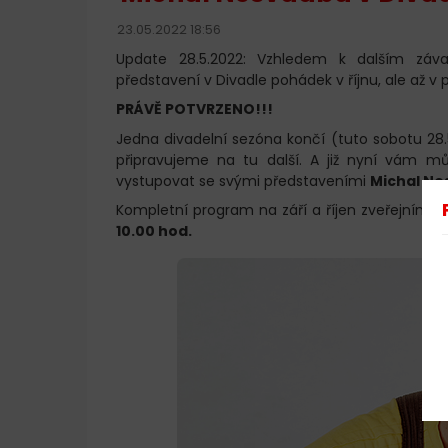
23.05.2022 18:56
Update 28.5.2022: Vzhledem k dalším záva
představení v Divadle pohádek v říjnu, ale až v p
PRÁVĚ POTVRZENO!!!
Jedna divadelní sezóna končí (tuto sobotu 2
připravujeme na tu další. A již nyní vám m
vystupovat se svými představeními
Michal N
Kompletní program na září a říjen zveřejním
10.00 hod.