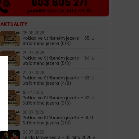
603 805 271
pondělí-čtvrtek: 10:00-16:00
AKTUALITY
05.08.2026
Poklad ve Stříbrném jezeře – 65. U
Stříbrného jezera (6/8)
29.07.2026
Poklad ve Stříbrném jezeře – 64. U
Stříbrného jezera (5/8)
22.07.2026
Poklad ve Stříbrném jezeře – 63. U
Stříbrného jezera (4/8)
15.07.2026
Poklad ve Stříbrném jezeře – 62. U
Stříbrného jezera (3/8)
08.07.2026
Poklad ve Stříbrném jezeře – 61. U
Stříbrného jezera (2/8)
03.07.2026
Ferda Mravenec 2 – 31. října 2026 v