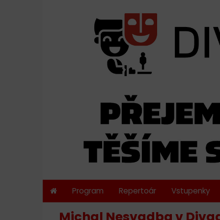
Program
Repertoár
Vstupenky
Michal Nesvadba v Diva