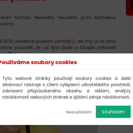
zkům Michala Nesvadby neuvidíte první Michalovo
rosinci.
8.5.2022 uvedeme poslední
pohádku
), ale my už se pilně
ůžeme prozradit, že od října bude v Divadle pohádek
esvadba
!
Používáme soubory cookies
e a předprodej vstupenek vstupenek spustíme
1.6.2022 v
Tyto webové stránky používají soubory cookies a další
sledovací nástroje s cílem vylepšení uživatelského prostředí,
zobrazení přizpůsobeného obsahu a reklam, analýzy
návštěvnosti webových stránek a zjištění zdroje návštěvnosti.
Souhlasím
Nesouhlasím