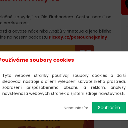
lečně se vydají za Old Firehandem. Cestou narazí na
ne prozkoumat.
stnosti a odvaze náčelníka Apačů Vinnetoua a jeho bílého
-line na našem podcastu
Pickey.cz/poslouchejknihy
Používáme soubory cookies
Tyto webové stránky používají soubory cookies a další
sledovací nástroje s cílem vylepšení uživatelského prostředí,
zobrazení přizpůsobeného obsahu a reklam, analýzy
návštěvnosti webových stránek a zjištění zdroje návštěvnosti.
Souhlasím
Nesouhlasím