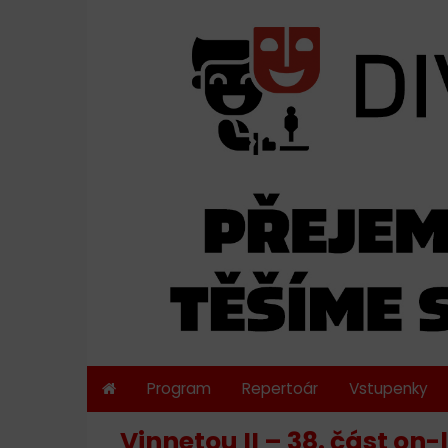
Program
Repertoár
Vstupenky
Vinnetou II – 38. část on-