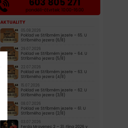
603 805 271
pondělí-čtvrtek: 10:00-16:00
AKTUALITY
05.08.2026
Poklad ve Stříbrném jezeře – 65. U
Stříbrného jezera (6/8)
29.07.2026
Poklad ve Stříbrném jezeře – 64. U
Stříbrného jezera (5/8)
22.07.2026
Poklad ve Stříbrném jezeře – 63. U
Stříbrného jezera (4/8)
15.07.2026
Poklad ve Stříbrném jezeře – 62. U
Stříbrného jezera (3/8)
08.07.2026
Poklad ve Stříbrném jezeře – 61. U
Stříbrného jezera (2/8)
03.07.2026
Ferda Mravenec 2 – 31. října 2026 v