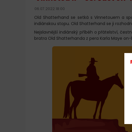
06.07.2022 18:00
Old Shatterhand se setká s Vinnetouem a spo
indiánskou stopu. Old Shatterhand se ji rozhod
Nejslavnější indiánský příběh o přátelství, če
bratra Old Shatterhanda z pera Karla Maye on