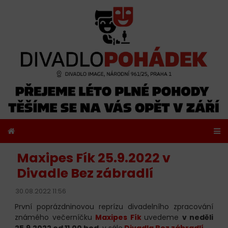
Maxipes Fík 25.9.2022 v
Divadle Bez zábradlí
30.08.2022 11:56
První poprázdninovou reprízu divadelního zpracování
známého večerníčku
Maxipes Fík
uvedeme
v neděli
25.9.2022 od 11.00 hod.
v sále
Divadla Bez zábradlí
.