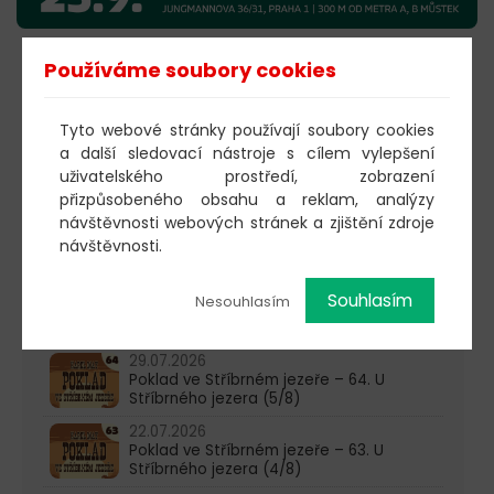
Používáme soubory cookies
KOUPIT VSTUPENKY
Tyto webové stránky používají soubory cookies
a další sledovací nástroje s cílem vylepšení
603 805 271
uživatelského prostředí, zobrazení
přizpůsobeného obsahu a reklam, analýzy
pondělí-čtvrtek: 10:00-16:00
návštěvnosti webových stránek a zjištění zdroje
návštěvnosti.
AKTUALITY
05.08.2026
Souhlasím
Nesouhlasím
Poklad ve Stříbrném jezeře – 65. U
Stříbrného jezera (6/8)
29.07.2026
Poklad ve Stříbrném jezeře – 64. U
Stříbrného jezera (5/8)
22.07.2026
Poklad ve Stříbrném jezeře – 63. U
Stříbrného jezera (4/8)