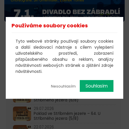
Používáme soubory cookies
KOUPIT VSTUPENKY
Tyto webové stránky používají soubory cookies
a další sledovací nástroje s cílem vylepšení
uživatelského prostředí, zobrazení
603 805 271
přizpůsobeného obsahu a reklam, analýzy
návštěvnosti webových stránek a zjištění zdroje
pondělí-čtvrtek: 10:00-16:00
návštěvnosti.
AKTUALITY
Souhlasím
Nesouhlasím
05.08.2026
Poklad ve Stříbrném jezeře – 65. U
Stříbrného jezera (6/8)
29.07.2026
Poklad ve Stříbrném jezeře – 64. U
Stříbrného jezera (5/8)
22.07.2026