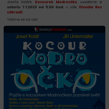
Josefa Koláře
Kocou
rek Modroočko
uvedeme
v
sobotu 7
.1.2023 od 11.00 hod.
v sále
Divadla Bez
zábradlí
.
Těšíme se na vás!