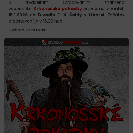
S divadelním zpracováním známého
večerníčku
Krkonošské pohádky
přijedeme
v neděli
15.1.2023
do
Divadla F. X. Šaldy v Liberci
.
Začátek
představení je v 16.00 hod.
Těšíme se na vás!