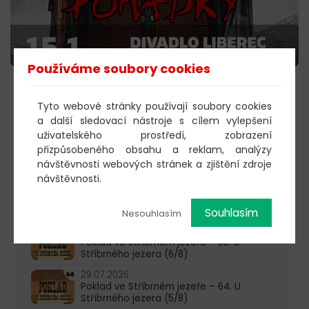
Používáme soubory cookies
KOUPIT VSTUPENKY
Tyto webové stránky používají soubory cookies
a další sledovací nástroje s cílem vylepšení
uživatelského prostředí, zobrazení
přizpůsobeného obsahu a reklam, analýzy
603 805 271
návštěvnosti webových stránek a zjištění zdroje
návštěvnosti.
pondělí-čtvrtek: 10:00-16:00
AKTUALITY
Souhlasím
Nesouhlasím
05.08.2026
Poklad ve Stříbrném jezeře – 65. U
Stříbrného jezera (6/8)
29.07.2026
Poklad ve Stříbrném jezeře – 64. U
Stříbrného jezera (5/8)