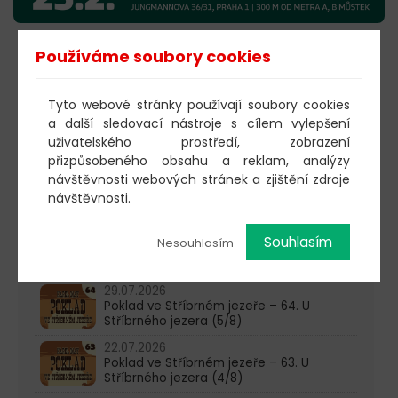
Používáme soubory cookies
KOUPIT VSTUPENKY
Tyto webové stránky používají soubory cookies
a další sledovací nástroje s cílem vylepšení
603 805 271
uživatelského prostředí, zobrazení
přizpůsobeného obsahu a reklam, analýzy
pondělí-čtvrtek: 10:00-16:00
návštěvnosti webových stránek a zjištění zdroje
návštěvnosti.
AKTUALITY
05.08.2026
Souhlasím
Nesouhlasím
Poklad ve Stříbrném jezeře – 65. U
Stříbrného jezera (6/8)
29.07.2026
Poklad ve Stříbrném jezeře – 64. U
Stříbrného jezera (5/8)
22.07.2026
Poklad ve Stříbrném jezeře – 63. U
Stříbrného jezera (4/8)