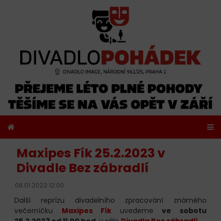
Maxipes Fík 25.2.2023 v
Divadle Bez zábradlí
08.01.2023 12:00
Další reprízu divadelního zpracování známého
večerníčku
Maxipes Fík
uvedeme
ve sobotu
25.2.2023 od 11.00 hod.
v sále
Divadla Bez zábradlí
.