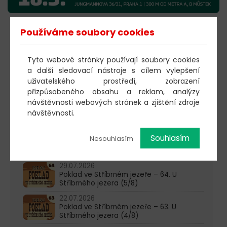
Používáme soubory cookies
KOUPIT VSTUPENKY
Tyto webové stránky používají soubory cookies
a další sledovací nástroje s cílem vylepšení
603 805 271
uživatelského prostředí, zobrazení
přizpůsobeného obsahu a reklam, analýzy
pondělí-čtvrtek: 10:00-16:00
návštěvnosti webových stránek a zjištění zdroje
návštěvnosti.
AKTUALITY
05.08.2026
Souhlasím
Nesouhlasím
Poklad ve Stříbrném jezeře – 65. U
Stříbrného jezera (6/8)
29.07.2026
Poklad ve Stříbrném jezeře – 64. U
Stříbrného jezera (5/8)
22.07.2026
Poklad ve Stříbrném jezeře – 63. U
Stříbrného jezera (4/8)