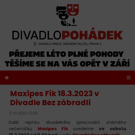
Maxipes Fík 18.3.2023 v
Divadle Bez zábradlí
17.01.2023 12:00
Další reprízu divadelního zpracování známého
večerníčku
Maxipes Fík
uvedeme
ve sobotu
18.3.2023 od 11.00 hod.
v sále
Divadla Bez zábradlí
.