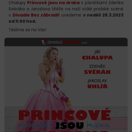
Chalupy
Princové jsou na draka
s písničkami Zdeňka
Svěráka a Jaroslava Uhlíře na naší stálé pražské scéně
v
Divadle Bez zábradlí
uvedeme
v neděli 26.3.2023
od 11.00 hod.
Těšíme se na Vás!