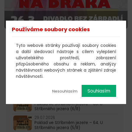
Používáme soubory cookies
KOUPIT VSTUPENKY
Tyto webové stránky používají soubory cookies
a další sledovací nástroje s cílem vylepšení
uživatelského prostředí, zobrazení
přizpůsobeného obsahu a reklam, analýzy
603 805 271
návštěvnosti webových stránek a zjištění zdroje
návštěvnosti.
pondělí-čtvrtek: 10:00-16:00
AKTUALITY
Souhlasím
Nesouhlasím
05.08.2026
Poklad ve Stříbrném jezeře – 65. U
Stříbrného jezera (6/8)
29.07.2026
Poklad ve Stříbrném jezeře – 64. U
Stříbrného jezera (5/8)