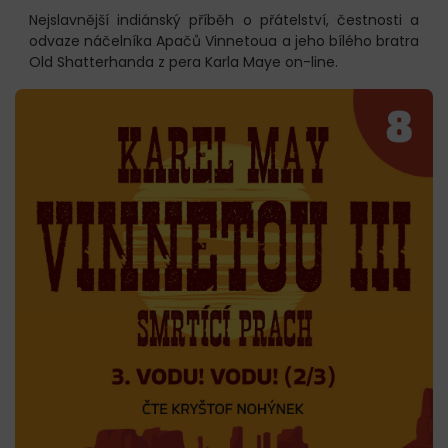
Nejslavnější indiánský příběh o přátelství, čestnosti a
odvaze náčelníka Apačů Vinnetoua a jeho bílého bratra
Old Shatterhanda z pera Karla Maye on-line.