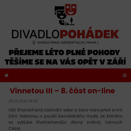
Vinnetou III – 8. část on-line
25.01.2023 18:00
Old Shatterhand zachrání sebe a Sans-eara před smrtí
žízní. Naleznou v poušti bezvládného muže, ze kterého
se vyklube Shatterhandův dávný známý, černoch
César.