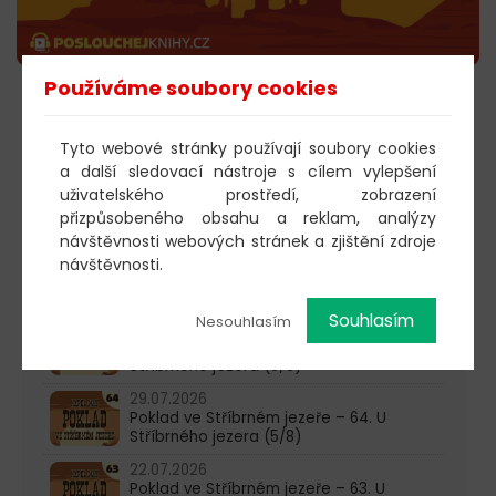
Používáme soubory cookies
POSLECHNOUT
Tyto webové stránky používají soubory cookies
a další sledovací nástroje s cílem vylepšení
uživatelského prostředí, zobrazení
603 805 271
přizpůsobeného obsahu a reklam, analýzy
návštěvnosti webových stránek a zjištění zdroje
pondělí-čtvrtek: 10:00-16:00
návštěvnosti.
AKTUALITY
Souhlasím
Nesouhlasím
05.08.2026
Poklad ve Stříbrném jezeře – 65. U
Stříbrného jezera (6/8)
29.07.2026
Poklad ve Stříbrném jezeře – 64. U
Stříbrného jezera (5/8)
22.07.2026
Poklad ve Stříbrném jezeře – 63. U