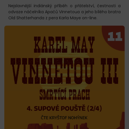
Nejslavnější indiánský příběh o přátelství, čestnosti a
odvaze náčelníka Apačů Vinnetoua a jeho bílého bratra
Old Shatterhanda z pera Karla Maye on-line.