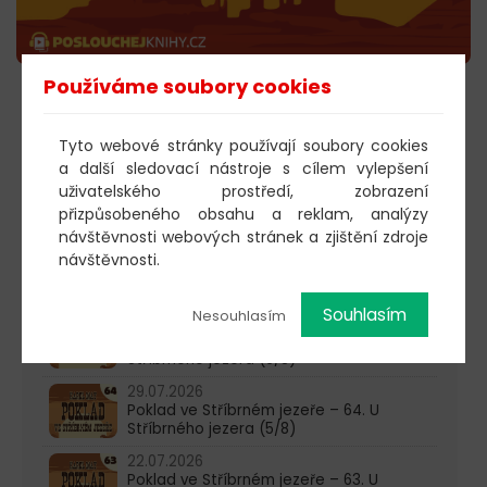
Používáme soubory cookies
POSLECHNOUT
Tyto webové stránky používají soubory cookies
a další sledovací nástroje s cílem vylepšení
uživatelského prostředí, zobrazení
603 805 271
přizpůsobeného obsahu a reklam, analýzy
návštěvnosti webových stránek a zjištění zdroje
pondělí-čtvrtek: 10:00-16:00
návštěvnosti.
AKTUALITY
Souhlasím
Nesouhlasím
05.08.2026
Poklad ve Stříbrném jezeře – 65. U
Stříbrného jezera (6/8)
29.07.2026
Poklad ve Stříbrném jezeře – 64. U
Stříbrného jezera (5/8)
22.07.2026
Poklad ve Stříbrném jezeře – 63. U