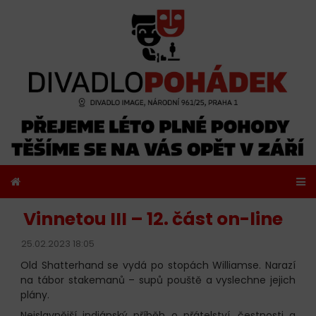
Vinnetou III – 12. část on-line
25.02.2023 18:05
Old Shatterhand se vydá po stopách Williamse. Narazí
na tábor stakemanů – supů pouště a vyslechne jejich
plány.
Nejslavnější indiánský příběh o přátelství, čestnosti a