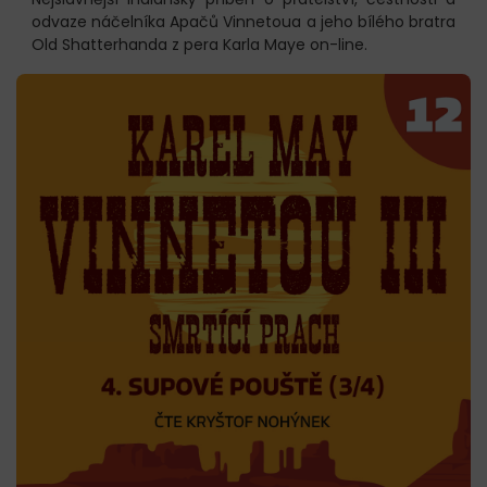
odvaze náčelníka Apačů Vinnetoua a jeho bílého bratra
Old Shatterhanda z pera Karla Maye on-line.