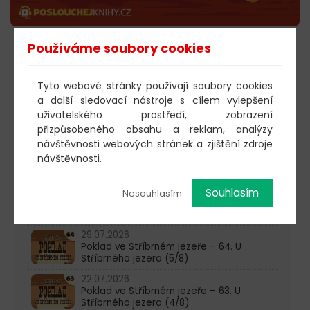
Používáme soubory cookies
POSLECHNOUT
Tyto webové stránky používají soubory cookies
a další sledovací nástroje s cílem vylepšení
uživatelského prostředí, zobrazení
603 805 271
přizpůsobeného obsahu a reklam, analýzy
pondělí-čtvrtek: 10:00-16:00
návštěvnosti webových stránek a zjištění zdroje
návštěvnosti.
AKTUALITY
05.08.2026
Souhlasím
Nesouhlasím
Poklad ve Stříbrném jezeře – 65. U
Stříbrného jezera (6/8)
29.07.2026
Poklad ve Stříbrném jezeře – 64. U
Stříbrného jezera (5/8)
22.07.2026
Poklad ve Stříbrném jezeře – 63. U
Stříbrného jezera (4/8)