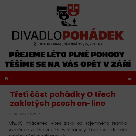
Třetí část pohádky O třech
zakletých psech on-line
19.03.2023 22:57
Chudý mládenec Vítek získá od tajemného řezníka
výměnou za tři ovce tři zvláštní psy. Třetí část klasické
pohádky Boženy Němcové.