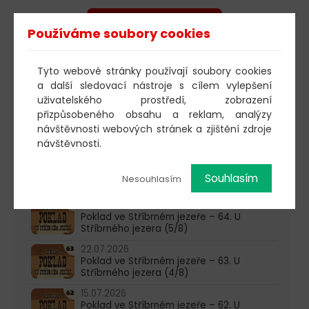
POSLECHNOUT
Používáme soubory cookies
Tyto webové stránky používají soubory cookies
a další sledovací nástroje s cílem vylepšení
603 805 271
uživatelského prostředí, zobrazení
pondělí-čtvrtek: 10:00-16:00
přizpůsobeného obsahu a reklam, analýzy
návštěvnosti webových stránek a zjištění zdroje
AKTUALITY
návštěvnosti.
05.08.2026
Poklad ve Stříbrném jezeře – 65. U
Souhlasím
Nesouhlasím
Stříbrného jezera (6/8)
29.07.2026
Poklad ve Stříbrném jezeře – 64. U
Stříbrného jezera (5/8)
22.07.2026
Poklad ve Stříbrném jezeře – 63. U
Stříbrného jezera (4/8)
15.07.2026
Poklad ve Stříbrném jezeře – 62. U